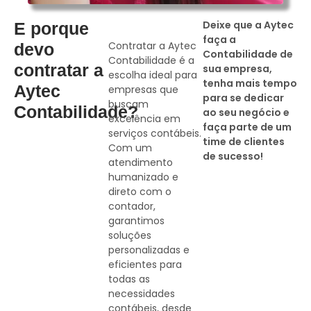
Deixe que a Aytec
E porque
faça a
Contratar a Aytec
devo
Contabilidade de
Contabilidade é a
contratar a
sua empresa,
escolha ideal para
tenha mais tempo
Aytec
empresas que
para se dedicar
buscam
Contabilidade?
ao seu negócio e
excelência em
faça parte de um
serviços contábeis.
time de clientes
Com um
de sucesso!
atendimento
humanizado e
direto com o
contador,
garantimos
soluções
personalizadas e
eficientes para
todas as
necessidades
contábeis, desde