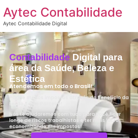
Aytec Contabilidade
Aytec Contabilidade Digital
Contabilidade
Digital para
área da Saúde, Beleza e
Estética
Atendemos em todo o Brasil!
Pague menos impostos através do Benefício da
Lei do Salão Parceiro!
Nós te ajudaremos com tudo para você ficar
longe de riscos trabalhistas e ter mais lucro
economizando em impostos!